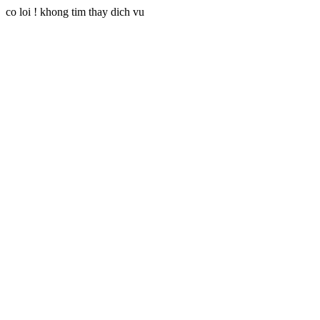
co loi ! khong tim thay dich vu